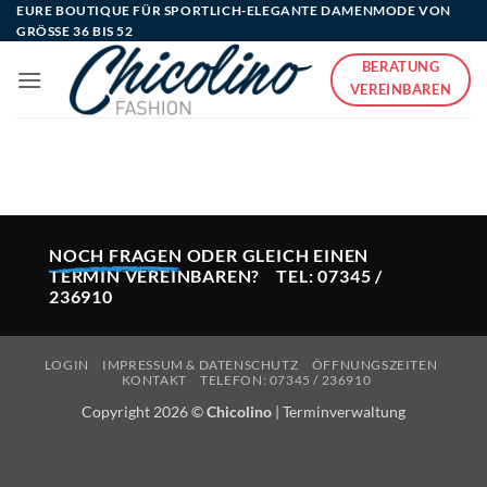
Zum
EURE BOUTIQUE FÜR SPORTLICH-ELEGANTE DAMENMODE VON
GRÖSSE 36 BIS 52
Inhalt
springen
BERATUNG
VEREINBAREN
NOCH FRAGEN
ODER GLEICH EINEN
TERMIN VEREINBAREN? TEL:
07345 /
236910
LOGIN
IMPRESSUM & DATENSCHUTZ
ÖFFNUNGSZEITEN
KONTAKT
TELEFON: 07345 / 236910
Copyright 2026 ©
Chicolino
|
Terminverwaltung