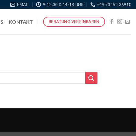
EMAIL
9-12.30 & 14-18 UHR
+49 7345 236910
ES
KONTAKT
BERATUNG VEREINBAREN